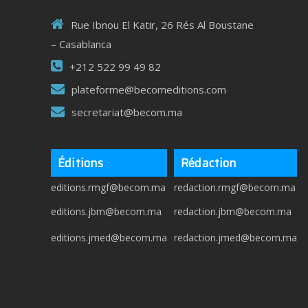
Rue Ibnou El Katir, 26 Rés Al Boustane
– Casablanca
+212 522 99 49 82
plateforme@becomeditions.com
secretariat@becom.ma
Éditions
Rédaction
editions.rmgf@becom.ma
redaction.rmgf@becom.ma
editions.jbm@becom.ma
redaction.jbm@becom.ma
editions.jmed@becom.ma
redaction.jmed@becom.ma