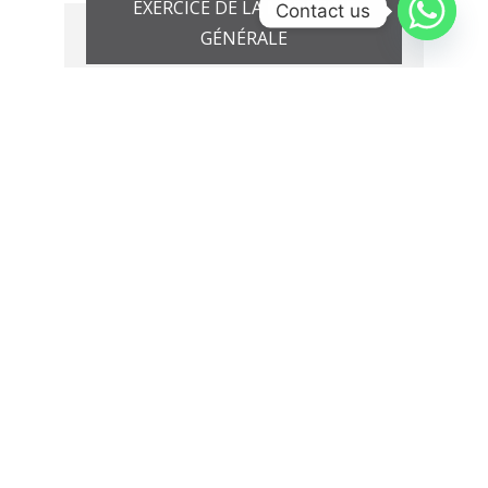
EXERCICE DE LA MÉDECINE
Contact us
GÉNÉRALE
La télé-expertise : un véritable
pont télémédical de concertation
entre le généraliste et les
spécialistes
Marouane HAKAM*
Lire l’article
Médecine générale à l’heure de
Covid-19
Tayeb HAMDI*
Lire l’article
Ce numéro est disponible en
version papier :
Contactez-
nous