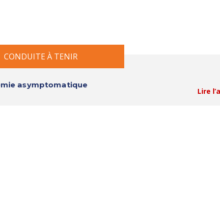
CONDUITE À TENIR
icémie asymptomatique
Lire l’
ARTICLE ORIGINAL
re du petit enfant : une nouvelle entité ?
Lire l’