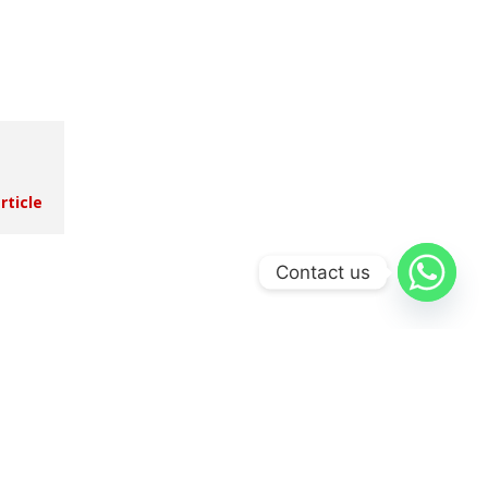
article
Contact us
article