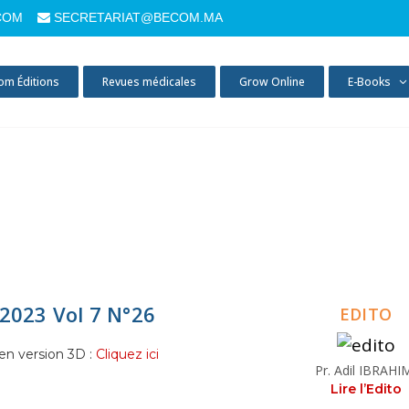
COM
SECRETARIAT@BECOM.MA
om Éditions
Revues médicales
Grow Online
E-Books
2023 Vol 7 N°26
EDITO
en version 3D :
Cliquez ici
Pr. Adil IBRAHI
Lire l’Edito