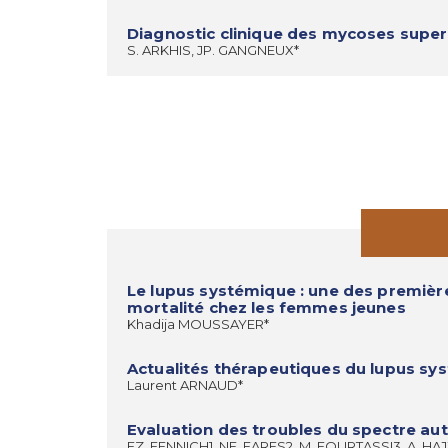
Diagnostic clinique des mycoses superf
S. ARKHIS, JP. GANGNEUX*
Le lupus systémique : une des premièr
mortalité chez les femmes jeunes
Khadija MOUSSAYER*
Actualités thérapeutiques du lupus sy
Laurent ARNAUD*
Evaluation des troubles du spectre aut
FZ. FENNICH1, NE. FARES2, M. FOURTASSI3, A. HAJJI