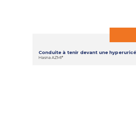
Conduite à tenir devant une hyperur
Hasna AZMI*
Les troubles du comportement alimentai
Marc BELLAICHE*