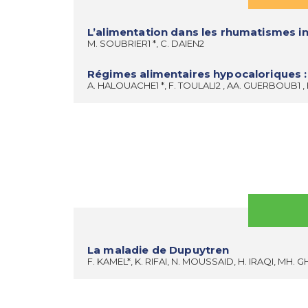
L’alimentation dans les rhumatismes 
M. SOUBRIER1 *, C. DAIEN2
Régimes alimentaires hypocaloriques 
A. HALOUACHE1 *, F. TOULALI2 , AA. GUERBOUB1 , 
La maladie de Dupuytren
F. KAMEL*, K. RIFAI, N. MOUSSAID, H. IRAQI, MH. 