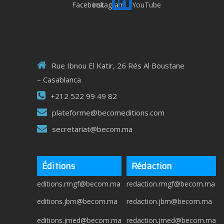
Rue Ibnou El Katir, 26 Rés Al Boustane
– Casablanca
+212 522 99 49 82
plateforme@becomeditions.com
secretariat@becom.ma
Éditions
Rédaction
editions.rmgf@becom.ma
redaction.rmgf@becom.ma
editions.jbm@becom.ma
redaction.jbm@becom.ma
editions.jmed@becom.ma
redaction.jmed@becom.ma