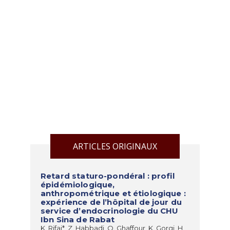
ARTICLES ORIGINAUX
Retard staturo-pondéral : profil
épidémiologique,
anthropométrique et étiologique :
expérience de l’hôpital de jour du
service d’endocrinologie du CHU
Ibn Sina de Rabat
K. Rifai*, Z. Habbadi, O. Ghaffour, K. Gorgi, H.