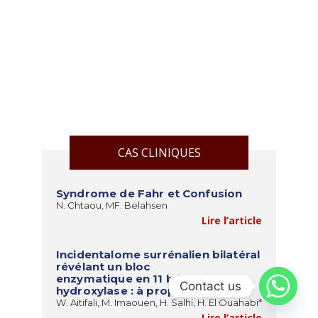
CAS CLINIQUES
Syndrome de Fahr et Confusion
N. Chtaou, MF. Belahsen
Lire l’article
Incidentalome surrénalien bilatéral
révélant un bloc
enzymatique en 11 béta-
Contact us
hydroxylase : à propos de 4 cas
W. Aitifali, M. Imaouen, H. Salhi, H. El Ouahabi*
Lire l’article