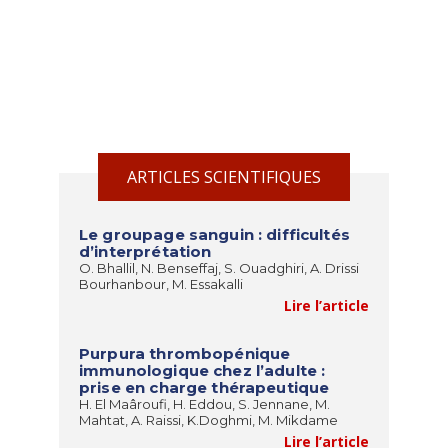
ARTICLES SCIENTIFIQUES
Le groupage sanguin : difficultés
d’interprétation
O. Bhallil, N. Benseffaj, S. Ouadghiri, A. Drissi
Bourhanbour, M. Essakalli
Lire l’article
Purpura thrombopénique
immunologique chez l’adulte :
prise en charge thérapeutique
H. El Maâroufi, H. Eddou, S. Jennane, M.
Mahtat, A. Raissi, K.Doghmi, M. Mikdame
Lire l’article