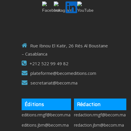
Rue Ibnou El Katir, 26 Rés Al Boustane
– Casablanca
+212 522 99 49 82
plateforme@becomeditions.com
secretariat@becom.ma
Éditions
Rédaction
editions.rmgf@becom.ma
redaction.rmgf@becom.ma
editions.jbm@becom.ma
redaction.jbm@becom.ma