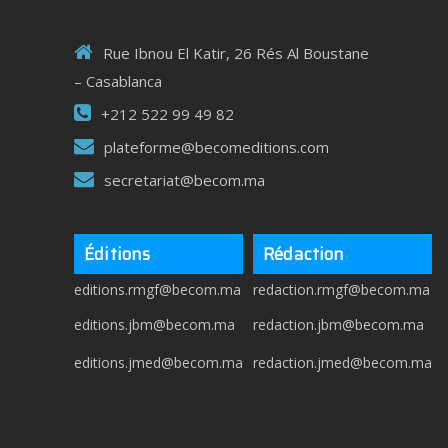
Rue Ibnou El Katir, 26 Rés Al Boustane
– Casablanca
+212 522 99 49 82
plateforme@becomeditions.com
secretariat@becom.ma
Éditions
Rédaction
editions.rmgf@becom.ma
redaction.rmgf@becom.ma
editions.jbm@becom.ma
redaction.jbm@becom.ma
editions.jmed@becom.ma
redaction.jmed@becom.ma