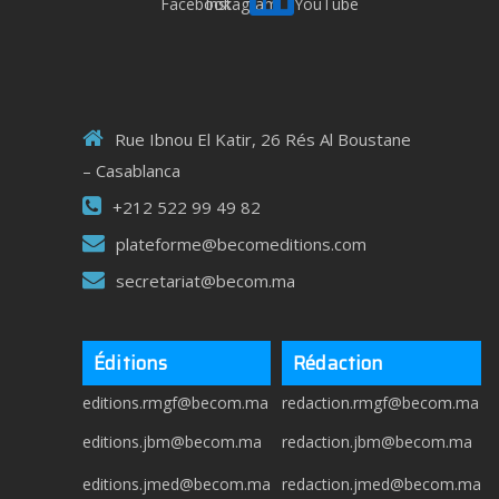
Rue Ibnou El Katir, 26 Rés Al Boustane
– Casablanca
+212 522 99 49 82
plateforme@becomeditions.com
secretariat@becom.ma
Éditions
Rédaction
editions.rmgf@becom.ma
redaction.rmgf@becom.ma
editions.jbm@becom.ma
redaction.jbm@becom.ma
editions.jmed@becom.ma
redaction.jmed@becom.ma