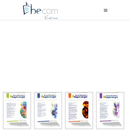
Tarifs d'abonnement 2025
Abonnement Annuel
4 numéros par An
en version papier
et en version électronique