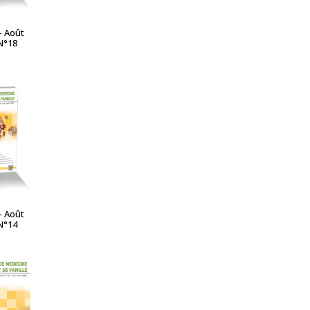
– Août
N°18
A SUITE
– Août
N°14
A SUITE