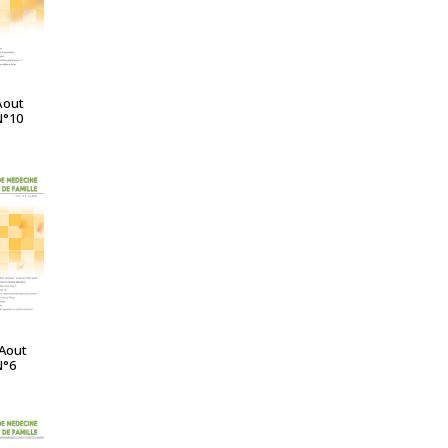
Aout
N°10
A SUITE
-Aout
N°6