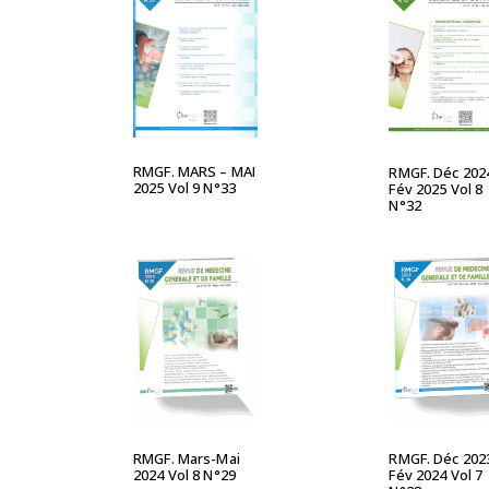
LIRE LA SUITE
LIRE LA S
RMGF. MARS – MAI
RMGF. Déc 202
2025 Vol 9 N°33
Fév 2025 Vol 8
N°32
LIRE LA SUITE
LIRE LA S
RMGF. Déc 202
RMGF. Mars-Mai
Fév 2024 Vol 7
2024 Vol 8 N°29