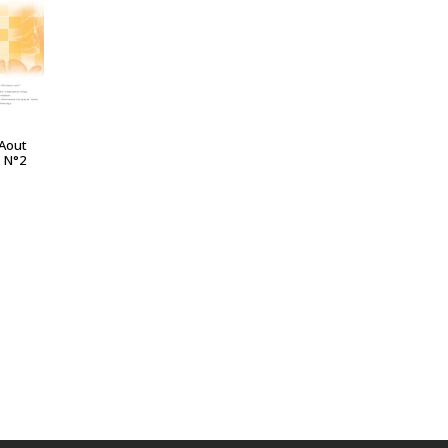
A SUITE
-Aout
– N°2